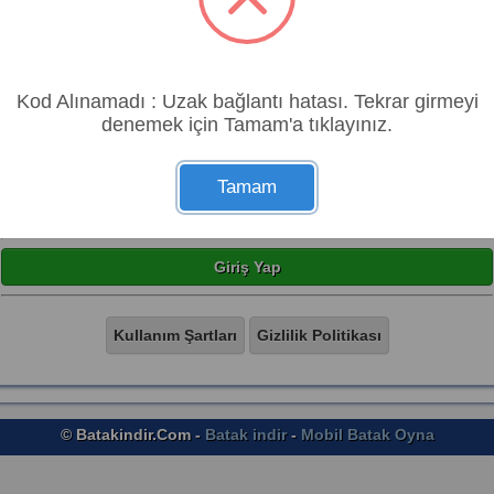
Kod Alınamadı : Uzak bağlantı hatası. Tekrar girmeyi
Kullanım Şartlarını Kabul Ediyorum
denemek için Tamam'a tıklayınız.
Kaydı Tamamla
Tamam
Misafir Girişi
Giriş Yap
Kullanım Şartları
Gizlilik Politikası
© Batakindir.Com -
Batak indir
-
Mobil Batak Oyna