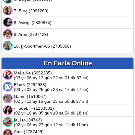
7. Burç (2991260)
8. Ayisigi (2830874)
9. Armi (2787429)
10. [[-Sportmen-06 (2705858)
En Fazla Online
MeLaiKe (3052235)
(03 yıl 06 ay 12 gün 22 sa 01 dk 57 sn)
EfsuN (2292938)
(03 yıl 03 ay 25 gün 23 sa 17 dk 47 sn)
Game (1510067)
(02 yıl 11 ay 16 gün 23 sa 50 dk 27 sn)
-``SueL``- (1233501)
(02 yıl 10 ay 05 gün 19 sa 54 dk 18 sn)
]aLi (4134743)
(02 yıl 06 ay 27 gün 12 sa 11 dk 11 sn)
Armi (2787429)