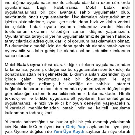
indirdiğiniz uygulamalarımız ile arkaplanda daha uzun sürelerde
oyunlarımıza bağlı kalabilirsiniz. Mobil batak indir
uygulamalarımız bir çok avantaja sahip uygulamalar olup,
sektöründe öncü uygulamalardır. Uygulamaları oluşturduğumuz
işletim sistemlerinde, oyun içerisinde daha hızlı ve daha verimli
bir şekilde batak oyunu oynama imkanınız vardır. Mesela
telefonunun ekranını kilitlediğin zaman düşme yaşamazsın.
Oyunlarımıza tarayıcın yerine uygulamalarımız ile girmen halinde,
tarayıcılardaki adres çubukları gibi görünüm baskılamaları olmaz.
Bu durumlar olmadığı için de daha geniş bir alanda batak oyunu
oynayabilir ve daha geniş bir alanda sohbet edebilme imkanına
sahip olursun.
Mobil
Batak oyna
sitesi olarak diğer sitelerin uygulamalarından
farkımız ise, yapmış olduğumuz bu uygulamaları son teknoloji ile
donatmamızdan ileri gelmektedir. Bildirim alanları üzerinden oyun
içinde çalan radyomuzu tek bir dokunuşun ile açıp
kapatabileceğin gelişmiş bir özelliğe de sahibiz. İnternet
bağlantında sorun olması durumunda oyunumuzdan düşüş bilgini
görebileceğin sistem tepsi bildirimlerimiz bulunmaktadır. Html5
teknolojileri ile birlikte uygulama alt yapılarını harmanladığımız
uygulamamız ile hızlı ve akıcı bir oyun deneyimi yaşayacaksın.
Yukarıdaki menülerimizden batak indir ve kaliteli uygulama
kullanmanın tadını çıkart.
Yukarıda bahsettiğimiz ve bunlar gibi bir çok avantajı yakalamak
için Batakindir.Com üyesi isen
Giriş Yap
sayfasından üye girişi
yap. Üyemiz değilsen de
Yeni Üye Kaydı
sayfasından üye olarak