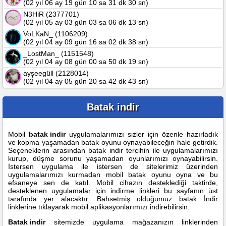
(02 yıl 06 ay 19 gün 10 sa 31 dk 30 sn)
N3HiR (2377701)
(02 yıl 05 ay 03 gün 03 sa 06 dk 13 sn)
VoLKaN_ (1106209)
(02 yıl 04 ay 09 gün 16 sa 02 dk 38 sn)
_LostMan_ (1151548)
(02 yıl 04 ay 08 gün 00 sa 50 dk 19 sn)
ayşeegüll (2128014)
(02 yıl 04 ay 05 gün 20 sa 42 dk 43 sn)
Batak indir
Mobil
batak indir
uygulamalarımızı sizler için özenle hazırladık
ve kopma yaşamadan batak oyunu oynayabileceğin hale getirdik.
Seçeneklerin arasından batak indir tercihin ile uygulamalarımızı
kurup, düşme sorunu yaşamadan oyunlarımızı oynayabilirsin.
İstersen uygulama ile istersen de sitelerimiz üzerinden
uygulamalarımızı kurmadan mobil batak oyunu oyna ve bu
efsaneye sen de katıl. Mobil cihazın desteklediği taktirde,
desteklenen uygulamalar için indirme linkleri bu sayfanın üst
tarafında yer alacaktır. Bahsetmiş olduğumuz batak İndir
linklerine tıklayarak mobil aplikasyonlarımızı indirebilirsin.
Batak indir
sitemizde uygulama mağazanızın linklerinden