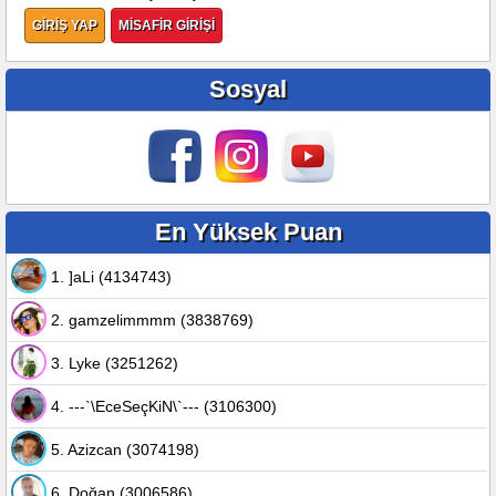
GİRİŞ YAP
MİSAFİR GİRİŞİ
Sosyal
En Yüksek Puan
1. ]aLi (4134743)
2. gamzelimmmm (3838769)
3. Lyke (3251262)
4. ---`\EceSeçKiN\`--- (3106300)
5. Azizcan (3074198)
6. Doğan (3006586)