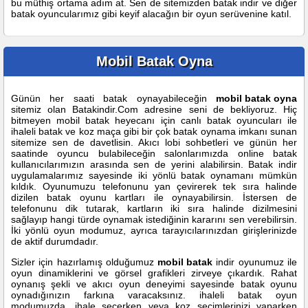
bu müthiş ortama adım at. Sen de sitemizden batak indir ve diğer
batak oyuncularımız gibi keyif alacağın bir oyun serüvenine katıl.
Mobil Batak Oyna
Günün her saati batak oynayabileceğin
mobil batak oyna
sitemiz olan Batakindir.Com adresine seni de bekliyoruz. Hiç
bitmeyen mobil batak heyecanı için canlı batak oyuncuları ile
ihaleli batak ve koz maça gibi bir çok batak oynama imkanı sunan
sitemize sen de davetlisin. Akıcı lobi sohbetleri ve günün her
saatinde oyuncu bulabileceğin salonlarımızda online batak
kullanıcılarımızın arasında sen de yerini alabilirsin. Batak indir
uygulamalarımız sayesinde iki yönlü batak oynamanı mümkün
kıldık. Oyunumuzu telefonunu yan çevirerek tek sıra halinde
dizilen batak oyunu kartları ile oynayabilirsin. İstersen de
telefonunu dik tutarak, kartların iki sıra halinde dizilmesini
sağlayıp hangi türde oynamak istediğinin kararını sen verebilirsin.
İki yönlü oyun modumuz, ayrıca tarayıcılarınızdan girişlerinizde
de aktif durumdadır.
Sizler için hazırlamış olduğumuz
mobil batak
indir oyunumuz ile
oyun dinamiklerini ve görsel grafikleri zirveye çıkardık. Rahat
oynanış şekli ve akıcı oyun deneyimi sayesinde batak oyunu
oynadığınızın farkına varacaksınız. ihaleli batak oyun
modumuzda, ihale seçerken veya koz seçimlerinizi yaparken