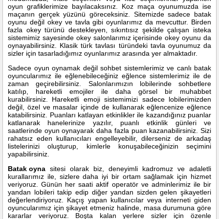
oyun grafiklerimize bayılacaksınız. Koz maça oyunumuzda ise
maçanın gerçek yüzünü göreceksiniz. Sitemizde sadece batak
oyunu değil okey ve tavla gibi oyunlarımız da mevcuttur. Birden
fazla okey türünü destekleyen, sıkıntısız şekilde çalışan isteka
sistemimiz sayesinde okey salonlarımız içerisinde okey oyunu da
oynayabilirsiniz. Klasik türk tavlası türündeki tavla oyunumuz da
sizler için tasarladığımız oyunlarımız arasında yer almaktadır.
Sadece oyun oynamak değil sohbet sistemlerimiz ve canlı batak
oyuncularımız ile eğlenebileceğiniz eğlence sistemlerimiz ile de
zaman geçirebilirsiniz. Salonlarımızın lobilerinde sohbetlere
katılıp, hareketli emojiler ile daha görsel bir muhabbet
kurabilirsiniz. Hareketli emoji sistemimizi sadece lobilerimizden
değil, özel ve masalar içinde de kullanarak eğlencenize eğlence
katabilirsiniz. Puanları katlayan etkinlikler ile kazandığınız puanlar
katlanarak hanelerinize yazılır, puanlı etkinlik günleri ve
saatlerinde oyun oynayarak daha fazla puan kazanabilirsiniz. Sizi
rahatsız eden kullanıcıları engelleyebilir, dilerseniz de arkadaş
listelerinizi oluşturup, kimlerle konuşabileceğinizin seçimini
yapabilirsiniz.
Batak oyna
sitesi olarak biz, deneyimli kadromuz ve adaletli
kurallarımız ile, sizlere daha iyi bir ortam sağlamak için hizmet
veriyoruz. Günün her saati aktif operatör ve adminlerimiz ile bir
yandan lobileri takip edip diğer yandan sizden gelen şikayetleri
değerlendiriyoruz. Kaçış yapan kullanıcılar veya interneti giden
oyuncularımız için şikayet etmeniz halinde, masa durumuna göre
kararlar veriyoruz. Boşta kalan yerlere sizler için özenle