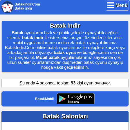
Batakindir.Com
Menü
Batak indir
Batak indir
Batak
oyunlarını hızlı ve pratik şekilde oynayabileceğiniz
sitemiz
batak indir
ile isterseniz tarayıcı üzerinden isterseniz
mobil uygulamalarımızı indirerek batak oynayabilirsiniz.
BatakIndir.Com online batak oyunlarımız ile rakiplere karşı veya
arkadaşlarınla doyasıya
batak oyna
ve bu eğlencenin sen de
bir parçası ol.
Mobil batak
uygulamalarımız sayesinde çok
uzun süreler oyunlarımızdan düşmeden batak oyunu oynayıp
hoşça vakit geçirebilirsin.
Şu anda
4
salonda, toplam
93
kişi oyun oynuyor.
BatakMobil
:
Batak Salonları